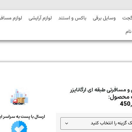
گجت
وسایل برقی
باکس و استند
لوازم آرایشی
لوازم مسافر
نام
و مسافرتی طبقه ای ارگانایزر
محصول:
450
ارسال با پست به سراسر ای