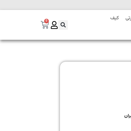
تی
کیف
0
ران