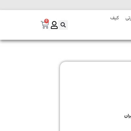
تی
کیف
0
ران