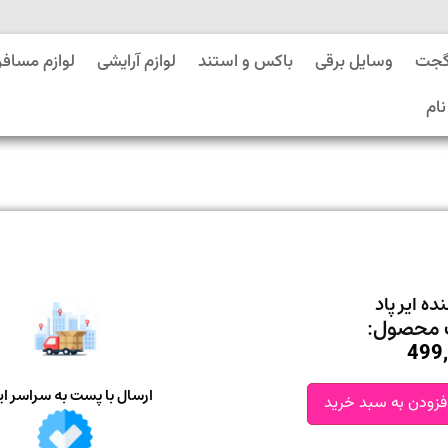
گجت
وسایل برقی
باکس و استند
لوازم آرایشی
لوازم مسافر
نام
ه ایر پاد
محصول:
499
ارسال با پست به سراسر ای
فزودن به سبد خرید