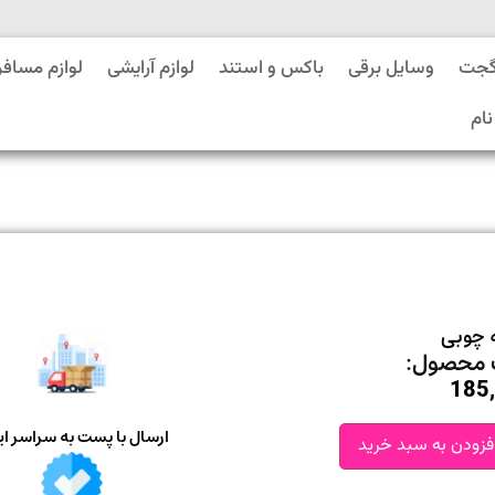
گجت
وسایل برقی
باکس و استند
لوازم آرایشی
لوازم مسافر
نام
ه چوبی
محصول:
185
ارسال با پست به سراسر ای
فزودن به سبد خرید