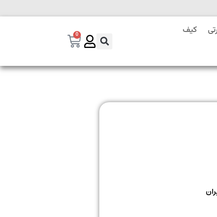
تی
کیف
0
ران