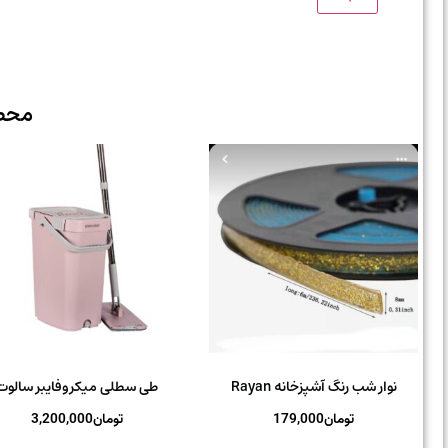
محص
نوار شب رنگ آشپزخانه Rayan
طی سطلی میکروفایبر سالوت
تومان
179,000
تومان
3,200,000