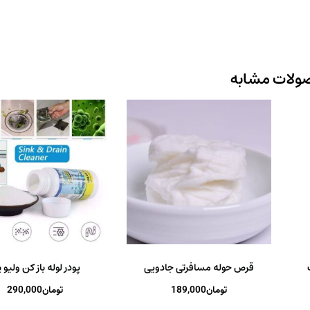
ولات مشابه
قرص حوله مسافرتی جادویی
پودر لوله باز کن ولیو 
تومان
189,000
تومان
290,000