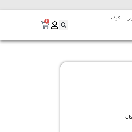
تی
کیف
0
ران