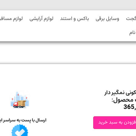
گجت
وسایل برقی
باکس و استند
لوازم آرایشی
لوازم مسافر
نام
ونی نمگیر دار
محصول:
365
ارسال با پست به سراسر ای
فزودن به سبد خرید