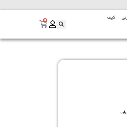
تی
کیف
0
ران