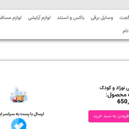
گجت
وسایل برقی
باکس و استند
لوازم آرایشی
لوازم مسافر
نام
نوزاد و کودک
محصول:
650
ارسال با پست به سراسر ای
فزودن به سبد خرید