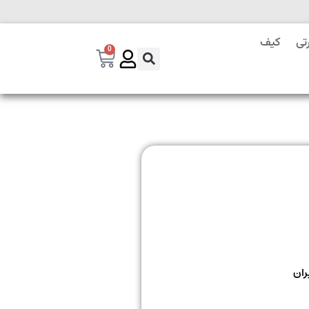
تی
کیف
0
ران