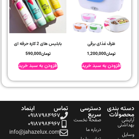
ظرف غذای برقی
بابلیس های 2 کاره حرفه ای
تومان
1,200,000
تومان
590,000
افزودن به سبد خرید
افزودن به سبد خرید
ه بندی
دسترسی
تماس
اینماد
صولات
سریع
۰۹۱۸۷۹۸۴۹۶۷
شی
صفحه نخست
۰۹۱۸۷۹۸۴۹۶۷
اشتی
درباره ما
info@jahazelux.com
یل