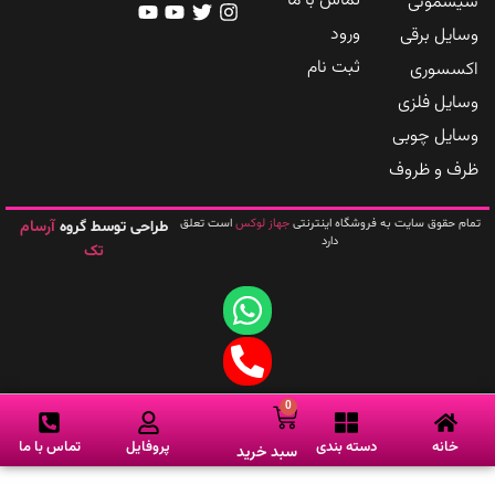
تماس با ما
مونی
ورود
یل برقی
ثبت نام
سوری
یل فلزی
یل چوبی
 و ظروف
جهاز لوکس
حقوق سایت به فروشگاه اینترنتی
است تعلق
آرسام
طراحی توسط گروه
دارد
تک
0
انه
دسته بندی
پروفایل
تماس با ما
سبد خرید