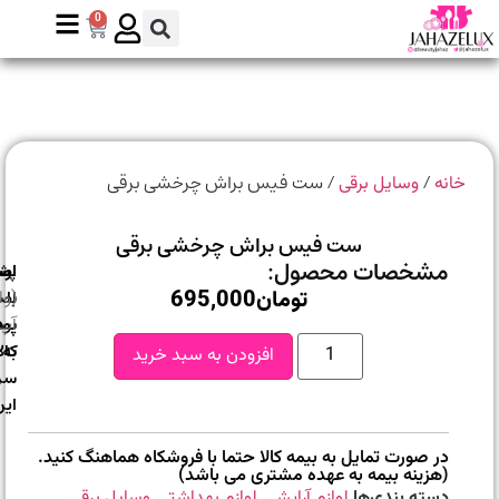
0
/
/ ست فیس براش چرخشی برقی
انه
وسایل برقی
ست فیس براش چرخشی برقی
مشخصات محصول:
ارسال
اصالت
پشتیبانی
تومان
695,000
با
اصل
(واتس
بودن
پست
آپ)
به
کالا
افزودن به سبد خرید
سراسر
ایران
در صورت تمایل به بیمه کالا حتما با فروشکاه هماهنگ کنید.
(هزینه بیمه به عهده مشتری می باشد)
دسته بندی‌ها
لوازم آرایشی
,
لوازم بهداشتی
,
وسایل برقی