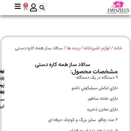
0
/
/
/ سالاد ساز همه کاره دستی
انه
لوازم اشپزخانه
رنده ها
سالاد ساز همه کاره دستی
مشخصات محصول:
ارسال
اصالت
پشتیبانی
۹ دستگاه در یک دستگاه
با
اصل
(واتس
بودن
پست
آپ)
داراي ابكش سيليكوني تاشو
به
کالا
سراسر
دارای تخته ساطور
ایران
دارای مخزن ذخیره
٢ عدد چاقو سايز بزرگ و كوچك حرفه ای
۵ عدد تيغه رنده ای حرفه ای