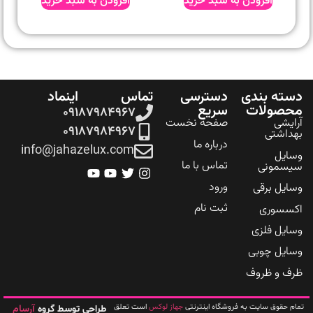
افزودن به سبد خرید
افزودن به سبد خرید
ه بندی
دسترسی
تماس
اینماد
صولات
سریع
۰۹۱۸۷۹۸۴۹۶۷
شی
صفحه نخست
۰۹۱۸۷۹۸۴۹۶۷
اشتی
درباره ما
info@jahazelux.com
یل
تماس با ما
مونی
ورود
یل برقی
ثبت نام
سوری
یل فلزی
یل چوبی
 و ظروف
جهاز لوکس
حقوق سایت به فروشگاه اینترنتی
است تعلق
آرسام
طراحی توسط گروه