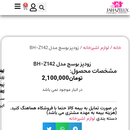
0
/
/ زودپز بوسچ مدل BH-Z142
انه
لوازم اشپزخانه
زودپز بوسچ مدل BH-Z142
مشخصات محصول:
ارسال
اصالت
پشتیبانی
تومان
2,100,000
با
اصل
(واتس
بودن
پست
آپ)
در انبار موجود نمی باشد
به
کالا
سراسر
ایران
در صورت تمایل به بیمه کالا حتما با فروشکاه هماهنگ کنید.
(هزینه بیمه به عهده مشتری می باشد)
دسته بندی
لوازم اشپزخانه