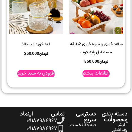
سالاد خوری و میوه خوری 2طبقه
لته خوری لب طلا
مستطیل پایه چوب
تومان
250,000
تومان
850,000
اطلاعات بیشتر
افزودن به سبد خرید
ه بندی
دسترسی
تماس
اینماد
صولات
سریع
۰۹۱۸۷۹۸۴۹۶۷
شی
صفحه نخست
۰۹۱۸۷۹۸۴۹۶۷
اشتی