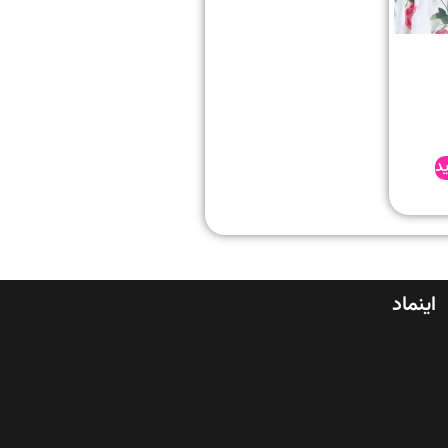
د
اینماد