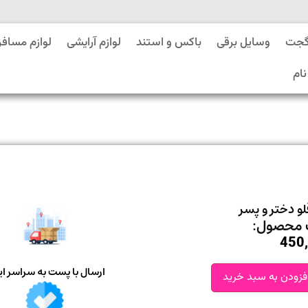
گجت
وسایل برقی
باکس و استند
لوازم آرایشی
لوازم مسافر
نام
لو دختر و پسر
محصول:
450
ارسال با پست به سراسر ای
فزودن به سبد خرید