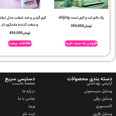
پک بالم لب و کرم دست shijing
کرم گردن و ضد غبغب مدل لیفت
و سفت کننده ماساژور دار
تومان
350,000
تومان
450,000
افزودن به سبد خرید
اطلاعات بیشتر
دسته بندی محصولات
دسترسی سریع
آرایشی بهداشتی
صفحه نخست
وسایل سیسمونی
درباره ما
وسایل برقی
تماس با ما
اکسسوری
ورود
وسایل فلزی
ثبت نام