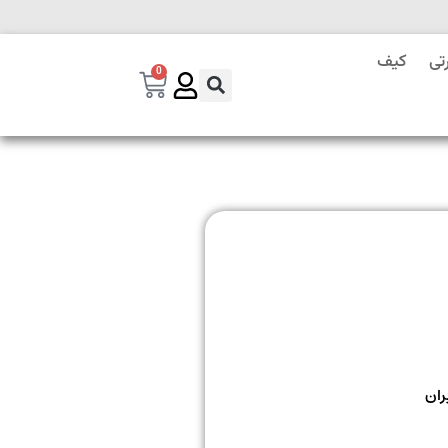
تی
کیف
0
ران