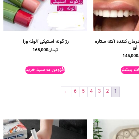
ان کننده آکنه ستاره
رژ گونه استیکی آلوئه ورا
ای
تومان
165,000
145,000
ات بیشتر
افزودن به سبد خرید
←
6
5
4
3
2
1