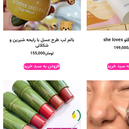
she l
بالم لب طرح عسل با رایحه شیرین و
شکلاتی
199,000
تومان
155,000
ه سبد خرید
افزودن به سبد خرید