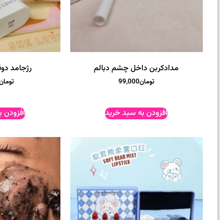
مدادکربن داخل چشم دبالم
رژجامد دوقلو oves
تومان
99,000
تومان
افزودن به سبد خرید
افزودن ب