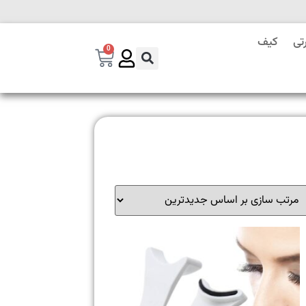
تی
کیف
0